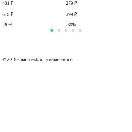
431 ₽
279 ₽
9
615 ₽
399 ₽
1
-30%
-30%
© 2019 smart-read.ru - умные книги