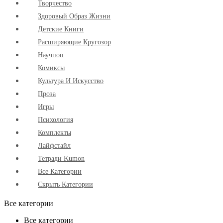
Творчество
Здоровый Образ Жизни
Детские Книги
Расширяющие Кругозор
Научпоп
Комиксы
Культура И Искусство
Проза
Игры
Психология
Комплекты
Лайфстайл
Тетради Kumon
Все Категории
Скрыть Категории
Все категории
Все категории