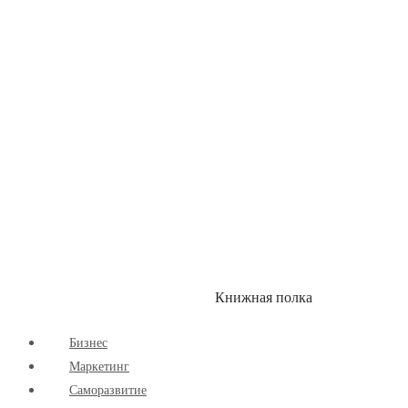
Здоровый Образ Жизни
Комиксы
Маркетинг
Научпоп
Расширяющие Кругозор
Cаморазвитие
Творчество
Книжная полка
КУМОН
СКИДКИ
Бизнес
Маркетинг
Cаморазвитие