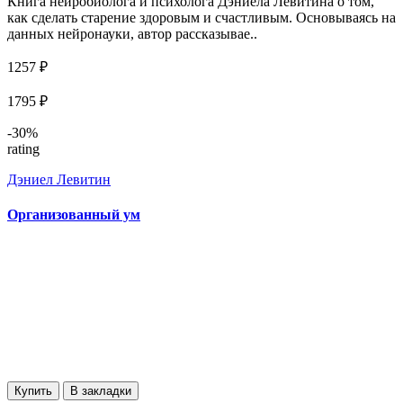
Книга нейробиолога и психолога Дэниела Левитина о том,
как сделать старение здоровым и счастливым. Основываясь на
данных нейронауки, автор рассказывае..
1257 ₽
1795 ₽
-30%
rating
Дэниел Левитин
Организованный ум
Купить
В закладки