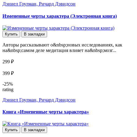
Дэниел Гоулман, Ричард Дэвидсон
Измененные черты характера (Электронная книга)
Купить
В закладки
Авторы рассказывают о&nbsp;новых исследованиях, как
на&nbsp;самом деле медитация влияет на&nbsp;мозг...
299 ₽
399 ₽
-25%
rating
Дэниел Гоулман, Ричард Дэвидсон
Книга «Измененные черты характера»
Купить
В закладки