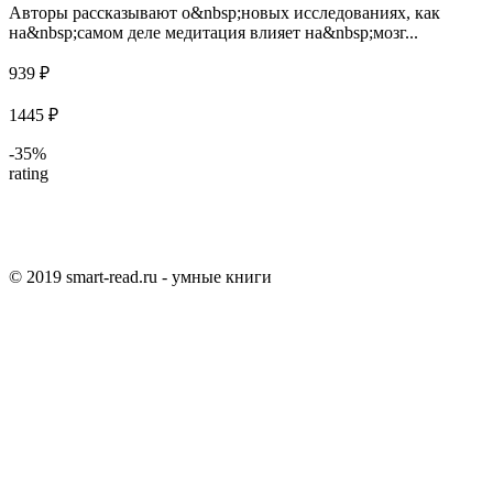
Авторы рассказывают о&nbsp;новых исследованиях, как
на&nbsp;самом деле медитация влияет на&nbsp;мозг...
939 ₽
1445 ₽
-35%
rating
© 2019 smart-read.ru - умные книги