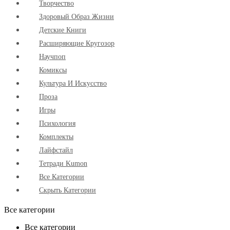
Творчество
Здоровый Образ Жизни
Детские Книги
Расширяющие Кругозор
Научпоп
Комиксы
Культура И Искусство
Проза
Игры
Психология
Комплекты
Лайфстайл
Тетради Kumon
Все Категории
Скрыть Категории
Все категории
Все категории