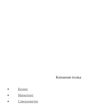
Здоровый Образ Жизни
Комиксы
Маркетинг
Научпоп
Расширяющие Кругозор
Cаморазвитие
Творчество
Книжная полка
КУМОН
СКИДКИ
Бизнес
Маркетинг
Cаморазвитие