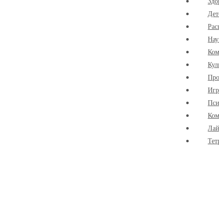
Здо
Дет
Рас
Нау
Ко
Кул
Про
Иг
Пси
Ком
Лай
Тет