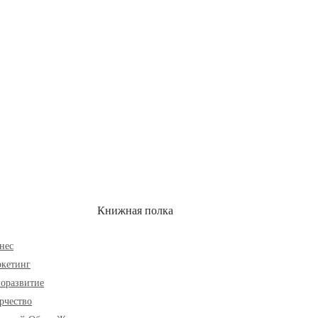
ОН
СКИДКИ
Книжная полка
нес
кетинг
оразвитие
рчество