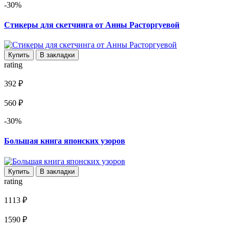
-30%
Стикеры для скетчинга от Анны Расторгуевой
Купить
В закладки
rating
392 ₽
560 ₽
-30%
Большая книга японских узоров
Купить
В закладки
rating
1113 ₽
1590 ₽