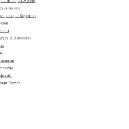
ровый Образ Жизни
ские Книги
ширяющие Кругозор
чпоп
миксы
ьтура И Искусство
за
ры
хология
плекты
фстайл
ради Kumon