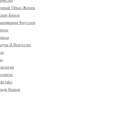
рчество
ровый Образ Жизни
ские Книги
ширяющие Кругозор
чпоп
миксы
ьтура И Искусство
за
ры
хология
плекты
фстайл
ради Kumon