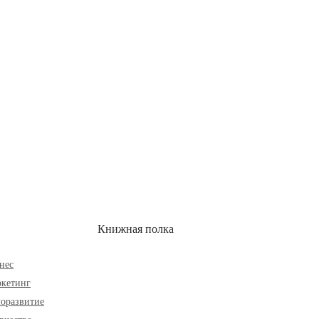
ОН
СКИДКИ
Книжная полка
нес
кетинг
оразвитие