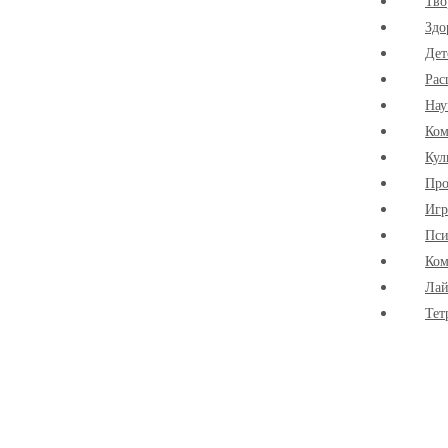
Тво
Здо
Дет
Рас
Нау
Ко
Кул
Про
Иг
Пси
Ком
Лай
Тет