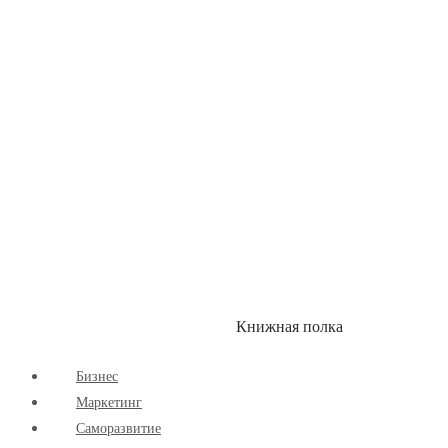
Здоровый Образ Жизни
Комиксы
Маркетинг
Научпоп
Расширяющие Кругозор
Cаморазвитие
Творчество
Книжная полка
КУМОН
СКИДКИ
Бизнес
Маркетинг
Cаморазвитие