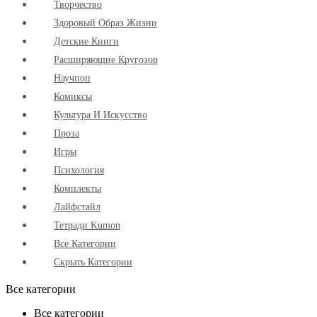
Творчество
Здоровый Образ Жизни
Детские Книги
Расширяющие Кругозор
Научпоп
Комиксы
Культура И Искусство
Проза
Игры
Психология
Комплекты
Лайфстайл
Тетради Kumon
Все Категории
Скрыть Категории
Все категории
Все категории