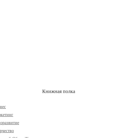
ОН
СКИДКИ
Книжная полка
нес
кетинг
оразвитие
рчество