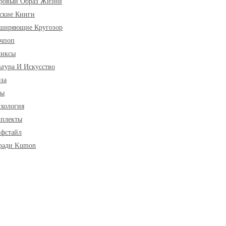
ровый Образ Жизни
ские Книги
ширяющие Кругозор
чпоп
миксы
ьтура И Искусство
за
ры
хология
плекты
фстайл
ради Kumon