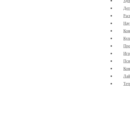
Здо
Дет
Рас
Нау
Ко
Кул
Про
Иг
Пси
Ком
Лай
Тет