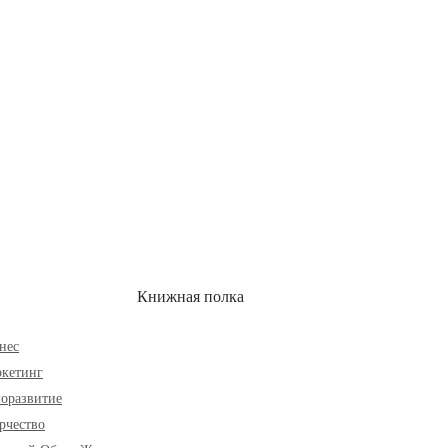
ОН
СКИДКИ
Книжная полка
нес
кетинг
оразвитие
рчество