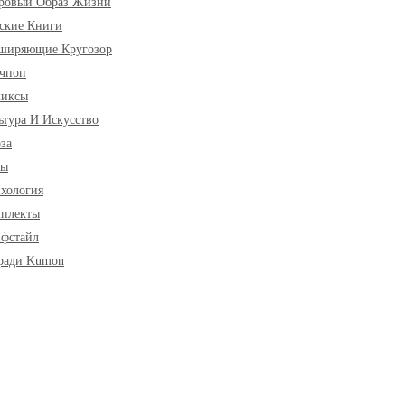
ровый Образ Жизни
ские Книги
ширяющие Кругозор
чпоп
миксы
ьтура И Искусство
за
ры
хология
плекты
фстайл
ради Kumon