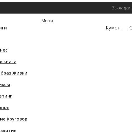
Закладки 
Меню
иги
Кумон
Главная
Бизнес
Маркетинг
нес
Саморазвитие
Творчество
е книги
ЗОЖ
браз Жизни
Детские книги
Кругозор
иксы
Научпоп
етинг
Комиксы
Культура и искусство
чпоп
Проза
е Кругозор
Игры
Психология
звитие