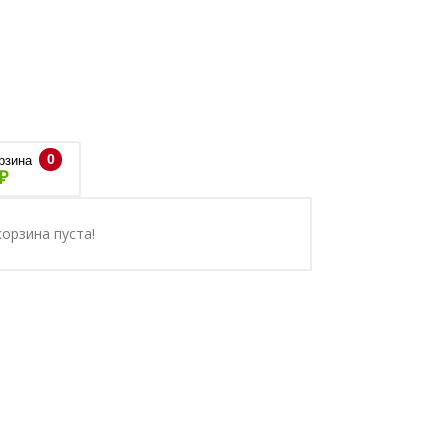
0
рзина
₽
орзина пуста!