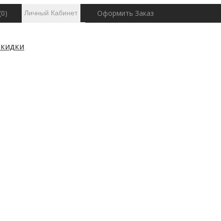
(0)
Оформить Заказ
Личный Кабинет
Личный
Скидки
Кабинет
История
Заказов
Транзакции
Загрузки