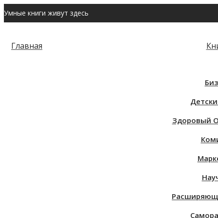
Умные книги живут здесь
Главная
Кн
Биз
Детски
Здоровый О
Ком
Марк
Нау
Расширяющи
Cамора