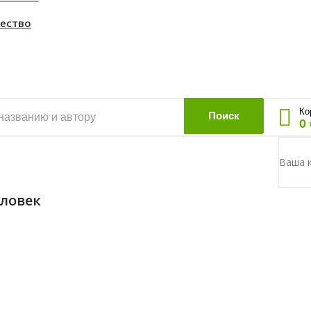
Комплекты
ество
Лайфстайл
Kumon
Ко
Поиск
0 
Ваша к
ловек