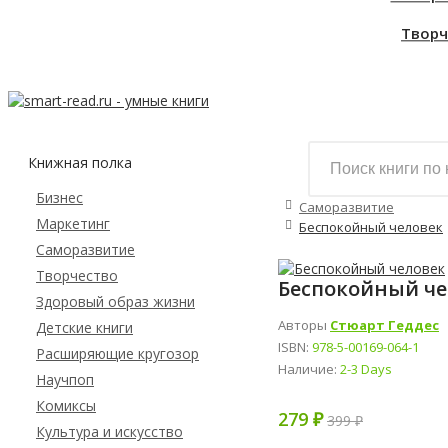
Творч
Книжная полка
Бизнес
Саморазвитие
Маркетинг
Беспокойный человек
Cаморазвитие
Творчество
Беспокойный че
Здоровый образ жизни
Авторы
Стюарт Геддес
Детские книги
ISBN:
978-5-00169-064-1
Расширяющие кругозор
Наличие:
2-3 Days
Научпоп
Комиксы
279 ₽
399 ₽
Культура и искусство