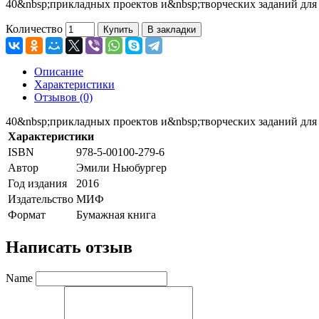
40&nbsp;прикладных проектов и&nbsp;творческих заданий для 
Количество
Купить
В закладки
Описание
Характеристики
Отзывов (0)
40&nbsp;прикладных проектов и&nbsp;творческих заданий для 
Характеристики
ISBN
978-5-00100-279-6
Автор
Эмили Ньюбургер
Год издания
2016
Издательство
МИФ
Формат
Бумажная книга
Написать отзыв
Name