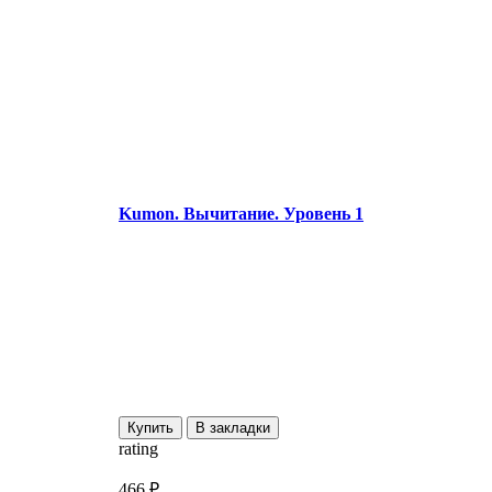
Kumon. Вычитание. Уровень 1
Купить
В закладки
rating
r
466 ₽
8