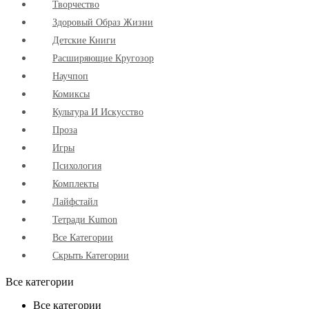
Творчество
Здоровый Образ Жизни
Детские Книги
Расширяющие Кругозор
Научпоп
Комиксы
Культура И Искусство
Проза
Игры
Психология
Комплекты
Лайфстайл
Тетради Kumon
Все Категории
Скрыть Категории
Все категории
Все категории