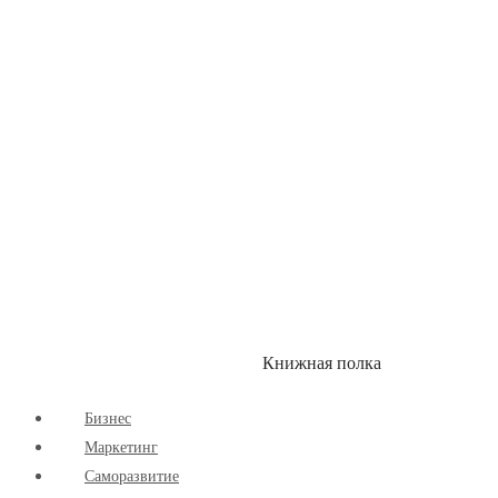
Здоровый Образ Жизни
Комиксы
Маркетинг
Научпоп
Расширяющие Кругозор
Cаморазвитие
Творчество
Книжная полка
КУМОН
СКИДКИ
Бизнес
Маркетинг
Cаморазвитие