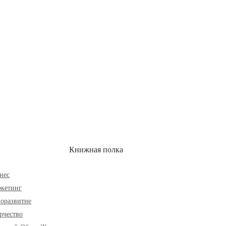
ОН
СКИДКИ
Книжная полка
нес
кетинг
оразвитие
рчество