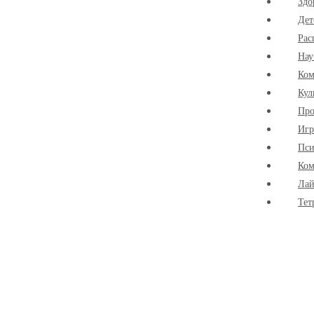
Здо
Дет
Рас
Нау
Ко
Кул
Про
Иг
Пси
Ком
Лай
Тет