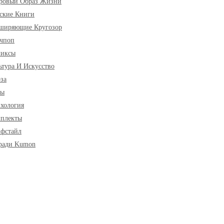
ровый Образ Жизни
ские Книги
ширяющие Кругозор
чпоп
миксы
ьтура И Искусство
за
ры
хология
плекты
фстайл
ради Kumon