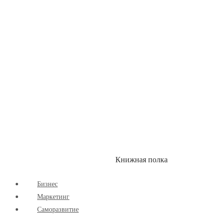
Здоровый Образ Жизни
Комиксы
Маркетинг
Научпоп
Расширяющие Кругозор
Cаморазвитие
Творчество
Книжная полка
КУМОН
СКИДКИ
Бизнес
Маркетинг
Cаморазвитие