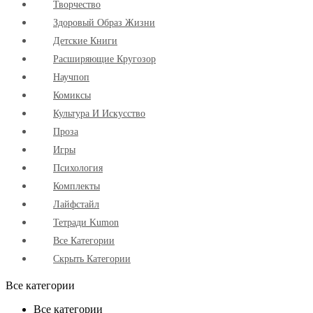
Творчество
Здоровый Образ Жизни
Детские Книги
Расширяющие Кругозор
Научпоп
Комиксы
Культура И Искусство
Проза
Игры
Психология
Комплекты
Лайфстайл
Тетради Kumon
Все Категории
Скрыть Категории
Все категории
Все категории