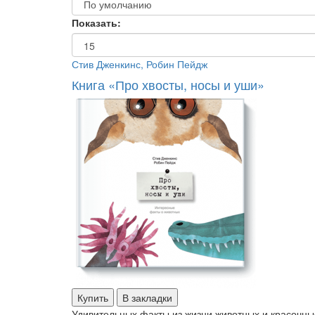
Показать:
Стив Дженкинс, Робин Пейдж
Книга «Про хвосты, носы и уши»
Купить
В закладки
Удивительных факты из жизни животных и красочны