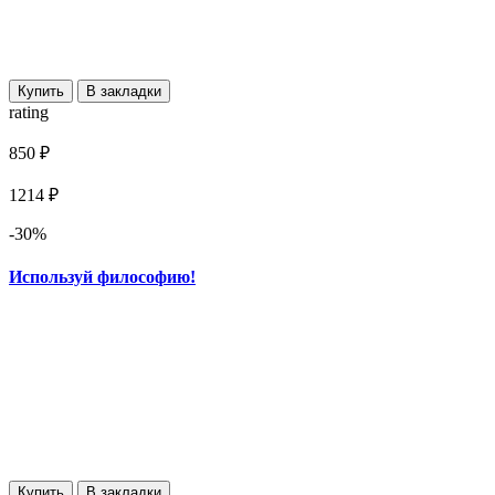
Купить
В закладки
rating
850 ₽
1214 ₽
-30%
Используй философию!
Купить
В закладки