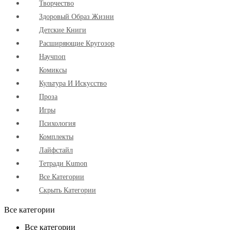
Творчество
Здоровый Образ Жизни
Детские Книги
Расширяющие Кругозор
Научпоп
Комиксы
Культура И Искусство
Проза
Игры
Психология
Комплекты
Лайфстайл
Тетради Kumon
Все Категории
Скрыть Категории
Все категории
Все категории