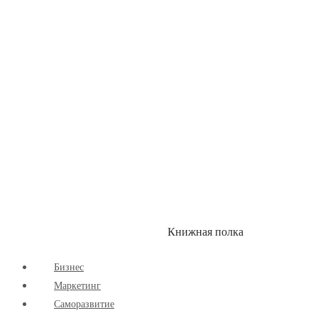
Здоровый Образ Жизни
Комиксы
Маркетинг
Научпоп
Расширяющие Кругозор
Cаморазвитие
Творчество
Книжная полка
КУМОН
СКИДКИ
Бизнес
Маркетинг
Cаморазвитие