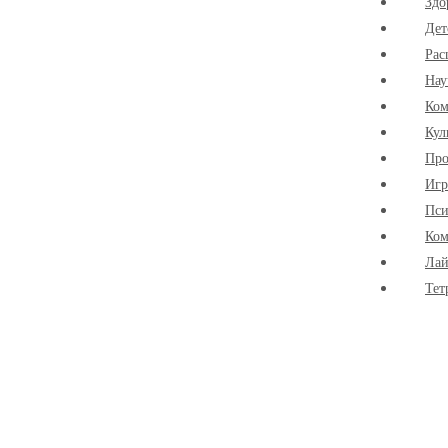
Здо
Дет
Рас
Нау
Ко
Кул
Про
Иг
Пси
Ком
Лай
Тет