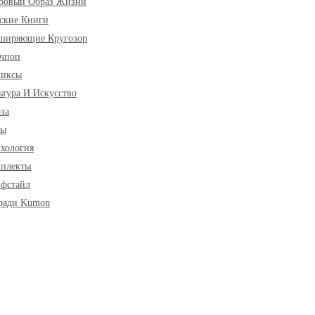
ровый Образ Жизни
ские Книги
ширяющие Кругозор
чпоп
миксы
ьтура И Искусство
за
ры
хология
плекты
фстайл
ради Kumon