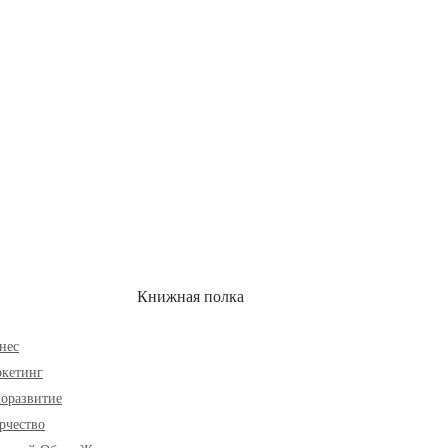
ОН
СКИДКИ
Книжная полка
нес
кетинг
оразвитие
рчество