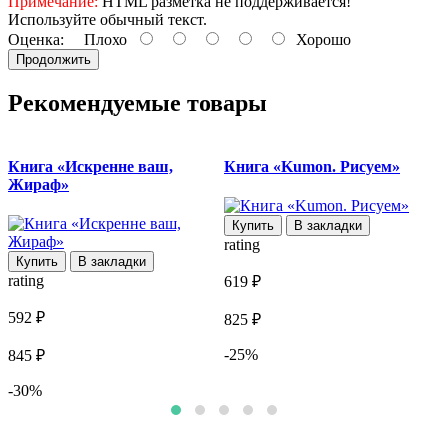
Примечание:
HTML разметка не поддерживается!
Используйте обычный текст.
Оценка:
Плохо
Хорошо
Продолжить
Рекомендуемые товары
Книга «Искренне ваш,
Книга «Kumon. Рисуем»
Жираф»
Купить
В закладки
rating
Купить
В закладки
rating
r
619 ₽
592 ₽
6
825 ₽
-25%
845 ₽
1
-30%