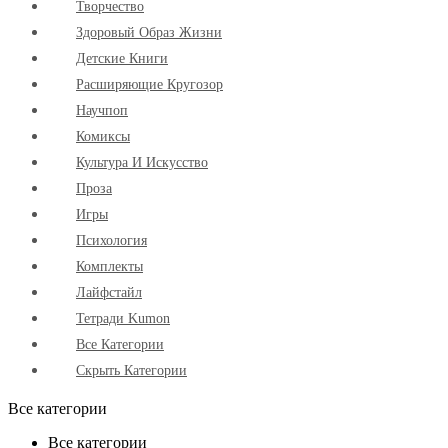
Творчество
Здоровый Образ Жизни
Детские Книги
Расширяющие Кругозор
Научпоп
Комиксы
Культура И Искусство
Проза
Игры
Психология
Комплекты
Лайфстайл
Тетради Kumon
Все Категории
Скрыть Категории
Все категории
Все категории