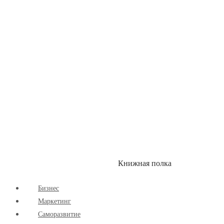
Здоровый Образ Жизни
Комиксы
Маркетинг
Научпоп
Расширяющие Кругозор
Cаморазвитие
Творчество
Книжная полка
КУМОН
СКИДКИ
Бизнес
Маркетинг
Cаморазвитие